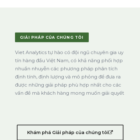
GIẢI PHÁP CỦA CHÚNG TÔI
Viet Analytics tự hào có đội ngũ chuyên gia uy
tín hàng đầu Việt Nam, có khả năng phối hợp
nhuần nhuyễn các phương pháp phân tích
định tính, định lượng và mô phỏng để đưa ra
được những giải pháp phù hợp nhất cho các
vấn đề mà khách hàng mong muốn giải quyết
ĐO LƯỜNG VÀ ĐÁNH GIÁ
NGHIÊN CỨU THỊ TRƯỜNG
BÁO CÁO VÀ TIN TỨC
Khám phá Giải pháp của chúng tôi