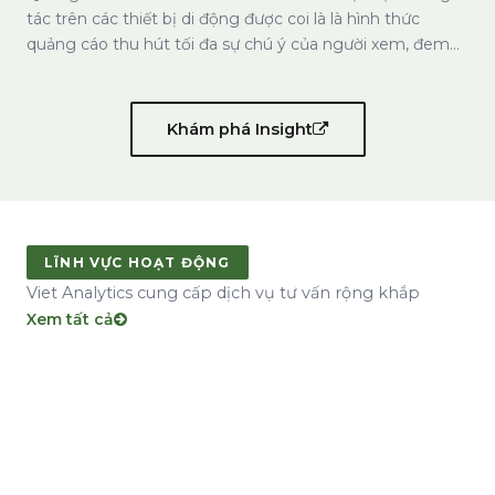
quảng cáo thu hút tối đa sự chú ý của người xem, đem
lại hiệu quả cao nhất cho tất cả các thương hiệu. Khi sử
dụng di động trở thành phần tất yếu của số đông, mobile
ads cũng trên đà phát triển mạnh mẽ.
Khám phá Insight
LĨNH VỰC HOẠT ĐỘNG
Viet Analytics cung cấp dịch vụ tư vấn rộng khắp
Xem tất cả